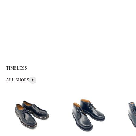
登山靴
BOOTS
LOW CU
ALL SHOES