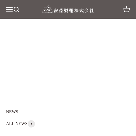
コンテンツへスキップ
安藤製靴
メニューを開く
検索を開く
カート
ALL NEWS